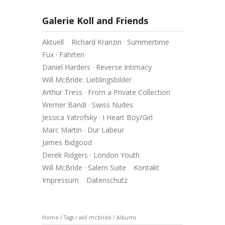
Galerie Koll and Friends
Aktuell
Richard Kranzin · Summertime
Fux · Fährten
Daniel Harders · Reverse Intimacy
Will McBride: Lieblingsbilder
Arthur Tress · From a Private Collection
Werner Bandi · Swiss Nudes
Jessica Yatrofsky · I Heart Boy/Girl
Marc Martin · Dur Labeur
James Bidgood
Derek Ridgers · London Youth
Will McBride · Salem Suite
Kontakt
Impressum
Datenschutz
Home
/
Tags
/
will mcbride
/
Albums