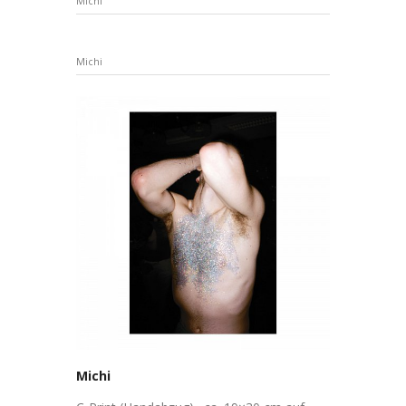
Michi
Michi
Michi