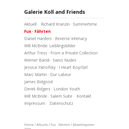
Galerie Koll and Friends
Aktuell
Richard Kranzin · Summertime
Fux · Fährten
Daniel Harders · Reverse Intimacy
Will McBride: Lieblingsbilder
Arthur Tress · From a Private Collection
Werner Bandi · Swiss Nudes
Jessica Yatrofsky · I Heart Boy/Girl
Marc Martin · Dur Labeur
James Bidgood
Derek Ridgers · London Youth
Will McBride · Salem Suite
Kontakt
Impressum
Datenschutz
Home
/
Albums
/
Fux · Fährten
/
Abwehrspieler ·