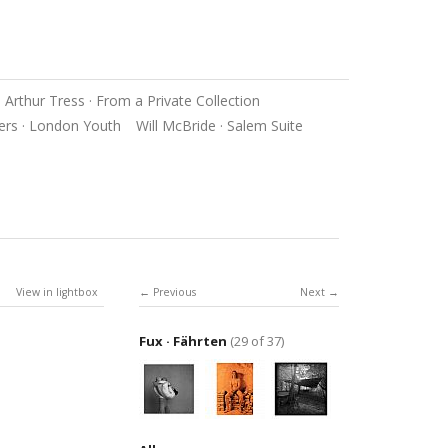
Arthur Tress · From a Private Collection
ers · London Youth
Will McBride · Salem Suite
View in lightbox
Previous
Next
Fux · Fährten
(29 of 37)