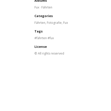
Albums
Fux · Fährten
Categories
Fährten
,
Fotografie
,
Fux
Tags
fährten
fux
License
© All rights reserved