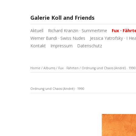
Galerie Koll and Friends
Aktuell
Richard Kranzin · Summertime
Fux · Fährt
Werner Bandi · Swiss Nudes
Jessica Yatrofsky · I He
Kontakt
Impressum
Datenschutz
Home
/
Albums
/
Fux · Fährten
/
Ordnung und Chaos (André) · 1990
Ordnung und Chaos (André) · 1990