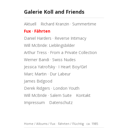
Galerie Koll and Friends
Aktuell
Richard Kranzin · Summertime
Fux · Fährten
Daniel Harders · Reverse Intimacy
Will McBride: Lieblingsbilder
Arthur Tress · From a Private Collection
Werner Bandi · Swiss Nudes
Jessica Yatrofsky · I Heart Boy/Girl
Marc Martin · Dur Labeur
James Bidgood
Derek Ridgers · London Youth
Will McBride · Salem Suite
Kontakt
Impressum
Datenschutz
Home
/
Albums
/
Fux · Fährten
/
Flüchtig · ca. 1985