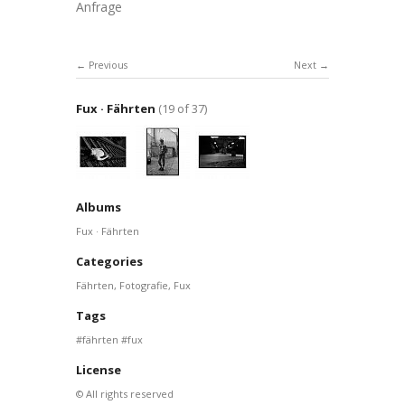
Anfrage
Previous
Next
Fux · Fährten
(19 of 37)
Albums
Fux · Fährten
Categories
Fährten
,
Fotografie
,
Fux
Tags
fährten
fux
License
© All rights reserved