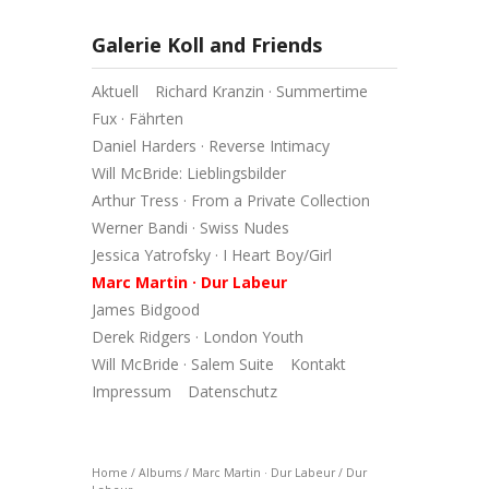
Galerie Koll and Friends
Aktuell
Richard Kranzin · Summertime
Fux · Fährten
Daniel Harders · Reverse Intimacy
Will McBride: Lieblingsbilder
Arthur Tress · From a Private Collection
Werner Bandi · Swiss Nudes
Jessica Yatrofsky · I Heart Boy/Girl
Marc Martin · Dur Labeur
James Bidgood
Derek Ridgers · London Youth
Will McBride · Salem Suite
Kontakt
Impressum
Datenschutz
Home
/
Albums
/
Marc Martin · Dur Labeur
/
Dur