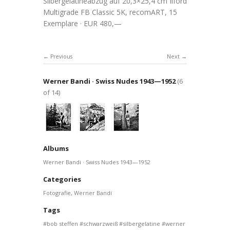
Silbergelatineabzug auf 20,3×25,4 cm Ilford
Multigrade FB Classic 5K, recomART, 15
Exemplare · EUR 480,—
Previous
Next
Werner Bandi · Swiss Nudes 1943—1952
(6
of 14)
Albums
Werner Bandi · Swiss Nudes 1943—1952
Categories
Fotografie
,
Werner Bandi
Tags
bob steffen
schwarzweiß
silbergelatine
werner