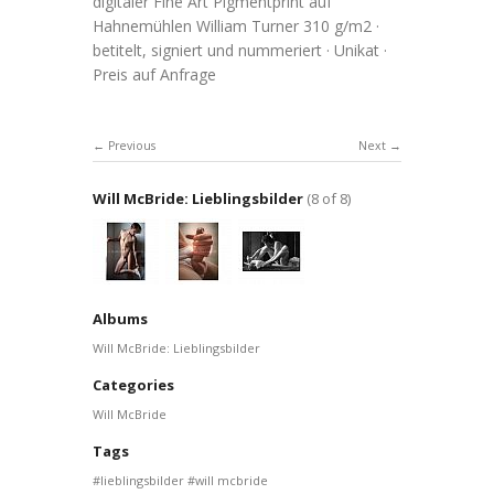
digitaler Fine Art Pigmentprint auf
Hahnemühlen William Turner 310 g/m2 ·
betitelt, signiert und nummeriert · Unikat ·
Preis auf Anfrage
Previous
Next
Will McBride: Lieblingsbilder
(8 of 8)
Albums
Will McBride: Lieblingsbilder
Categories
Will McBride
Tags
lieblingsbilder
will mcbride