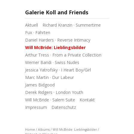
Galerie Koll and Friends
Aktuell
Richard Kranzin · Summertime
Fux · Fährten
Daniel Harders · Reverse Intimacy
Will McBride: Lieblingsbilder
Arthur Tress · From a Private Collection
Werner Bandi · Swiss Nudes
Jessica Yatrofsky · I Heart Boy/Girl
Marc Martin · Dur Labeur
James Bidgood
Derek Ridgers · London Youth
Will McBride · Salem Suite
Kontakt
Impressum
Datenschutz
Home
/
Albums
/
Will McBride: Lieblingsbilder
/