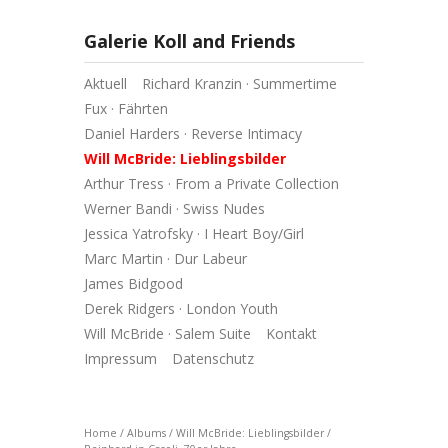
Galerie Koll and Friends
Aktuell
Richard Kranzin · Summertime
Fux · Fährten
Daniel Harders · Reverse Intimacy
Will McBride: Lieblingsbilder
Arthur Tress · From a Private Collection
Werner Bandi · Swiss Nudes
Jessica Yatrofsky · I Heart Boy/Girl
Marc Martin · Dur Labeur
James Bidgood
Derek Ridgers · London Youth
Will McBride · Salem Suite
Kontakt
Impressum
Datenschutz
Home
/
Albums
/
Will McBride: Lieblingsbilder
/