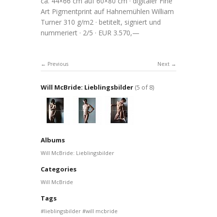
ca. 44×66 cm auf 60×80 cm · digitaler Fine
Art Pigmentprint auf Hahnemühlen William
Turner 310 g/m2 · betitelt, signiert und
nummeriert · 2/5 · EUR 3.570,—
Previous
Next
Will McBride: Lieblingsbilder
(5 of 8)
Albums
Will McBride: Lieblingsbilder
Categories
Will McBride
Tags
lieblingsbilder
will mcbride