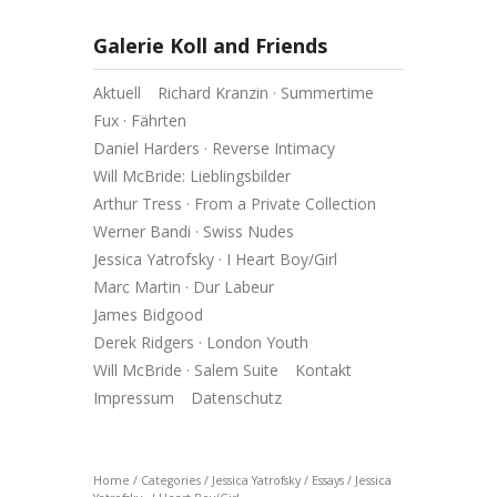
Galerie Koll and Friends
Aktuell
Richard Kranzin · Summertime
Fux · Fährten
Daniel Harders · Reverse Intimacy
Will McBride: Lieblingsbilder
Arthur Tress · From a Private Collection
Werner Bandi · Swiss Nudes
Jessica Yatrofsky · I Heart Boy/Girl
Marc Martin · Dur Labeur
James Bidgood
Derek Ridgers · London Youth
Will McBride · Salem Suite
Kontakt
Impressum
Datenschutz
Home
/
Categories
/
Jessica Yatrofsky
/
Essays
/
Jessica