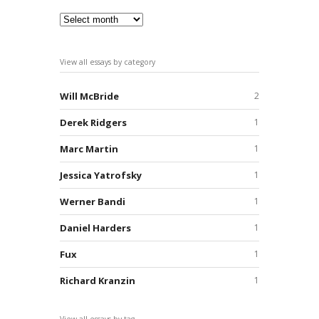
View all essays by category
Will McBride
2
Derek Ridgers
1
Marc Martin
1
Jessica Yatrofsky
1
Werner Bandi
1
Daniel Harders
1
Fux
1
Richard Kranzin
1