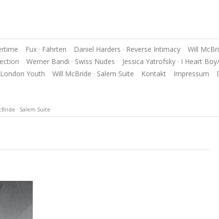
ertime
Fux · Fährten
Daniel Harders · Reverse Intimacy
Will McBri
lection
Werner Bandi · Swiss Nudes
Jessica Yatrofsky · I Heart Boy/
· London Youth
Will McBride · Salem Suite
Kontakt
Impressum
cBride · Salem Suite