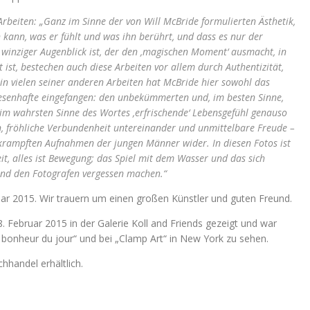
beiten: „Ganz im Sinne der von Will McBride formulierten Ästhetik,
 kann, was er fühlt und was ihn berührt, und dass es nur der
n winziger Augenblick ist, der den ‚magischen Moment‘ ausmacht, in
 ist, bestechen auch diese Arbeiten vor allem durch Authentizität,
in vielen seiner anderen Arbeiten hat McBride hier sowohl das
esenhafte eingefangen: den unbekümmerten und, im besten Sinne,
im wahrsten Sinne des Wortes ‚erfrischende‘ Lebensgefühl genauso
n, fröhliche Verbundenheit untereinander und unmittelbare Freude –
rkrampften Aufnahmen der jungen Männer wider. In diesen Fotos ist
eit, alles ist Bewegung; das Spiel mit dem Wasser und das sich
nd den Fotografen vergessen machen.“
uar 2015. Wir trauern um einen großen Künstler und guten Freund.
. Februar 2015 in der Galerie Koll and Friends gezeigt und war
u bonheur du jour“ und bei „Clamp Art“ in New York zu sehen.
hhandel erhältlich.