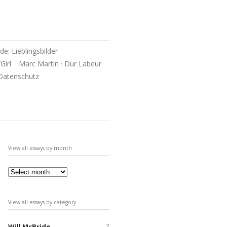
de: Lieblingsbilder
Girl
Marc Martin · Dur Labeur
Datenschutz
View all essays by month
View all essays by category
Will McBride
2