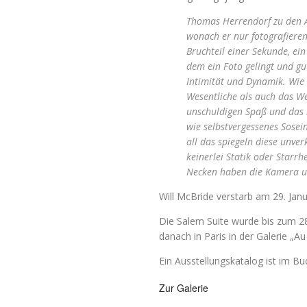
Thomas Herrendorf zu den Ar
wonach er nur fotografieren
Bruchteil einer Sekunde, ei
dem ein Foto gelingt und gut
Intimität und Dynamik. Wie 
Wesentliche als auch das W
unschuldigen Spaß und das 
wie selbstvergessenes Sosei
all das spiegeln diese unve
keinerlei Statik oder Starrh
Necken haben die Kamera u
Will McBride verstarb am 29. Jan
Die Salem Suite wurde bis zum 28
danach
in Paris in der Galerie „A
Ein Ausstellungskatalog ist im Buc
Zur Galerie