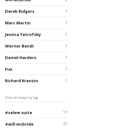
Derek Ridgers
1
Marc Martin
1
Jessica Yatrofsky
1
Werner Bandi
1
Daniel Harders
1
Fux
1
Richard Kranzin
1
View all essays by tag
salem suite
17
will mcbride
27