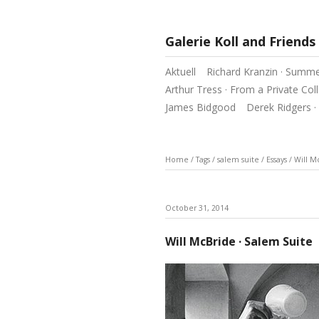
Galerie Koll and Friends
Aktuell
Richard Kranzin · Summ
Arthur Tress · From a Private Col
James Bidgood
Derek Ridgers 
Home
/
Tags
/
salem suite
/
Essays
/
Will M
October 31, 2014
Will McBride · Salem Suite